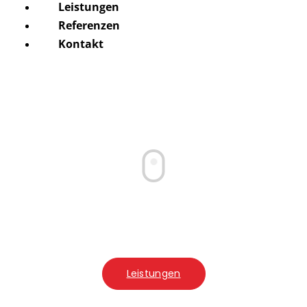
Leistungen
Referenzen
Kontakt
Erstklassiges Webdesign für
Ihr Unternehmen
Unsere professionellen Webdesign-Dienstleistungen
helfen Ihrem Unternehmen, online erfolgreich zu
sein.
Wir erstellen maßgeschneiderte Websites, die Ihre
Marke präsentieren und Kunden ansprechen.
Leistungen