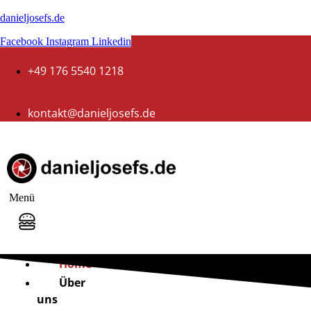
danieljosefs.de
Facebook
Instagram
Linkedin
+49 176 5540 1218
kontakt@danieljosefs.de
Menü
Home
Über
uns